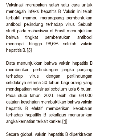
Vaksinasi merupakan salah satu cara untuk 
mencegah infeksi hepatitis B. Vaksin ini telah 
terbukti mampu merangsang pembentukan 
antibodi pelindung terhadap virus. Sebuah 
studi pada mahasiswa di Brasil menunjukkan 
bahwa tingkat pembentukan antibodi 
mencapai hingga 98,6% setelah vaksin 
hepatitis B. 
[3]
Data menunjukkan bahwa vaksin hepatitis B 
memberikan perlindungan jangka panjang 
terhadap virus, dengan perlindungan 
setidaknya selama 30 tahun bagi orang yang 
mendapatkan vaksinasi sebelum usia 6 bulan. 
Pada studi tahun 2021, lebih dari 64.000 
catatan kesehatan membuktikan bahwa vaksin 
hepatitis B efektif memberikan kekebalan 
terhadap hepatitis B sekaligus menurunkan 
angka kematian terkait kanker.
[4]
Secara global, vaksin hepatitis B diperkirakan 