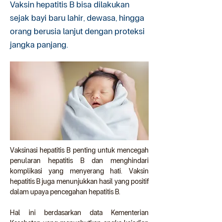
Vaksin hepatitis B bisa dilakukan
sejak bayi baru lahir, dewasa, hingga
orang berusia lanjut dengan proteksi
jangka panjang.
Vaksinasi hepatitis B penting untuk mencegah 
penularan hepatitis B dan menghindari 
komplikasi yang menyerang hati. Vaksin 
hepatitis B juga menunjukkan hasil yang positif 
dalam upaya pencegahan hepatitis B.
Hal ini berdasarkan data Kementerian 