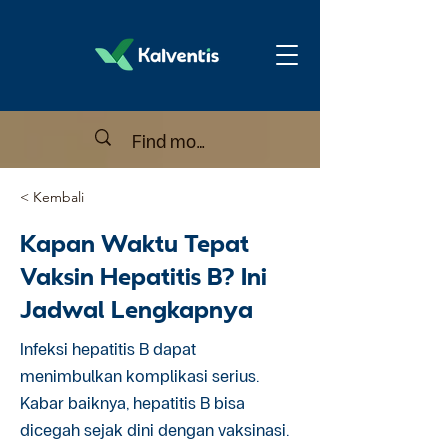
< Kembali
Kapan Waktu Tepat
Vaksin Hepatitis B? Ini
Jadwal Lengkapnya
Infeksi hepatitis B dapat
menimbulkan komplikasi serius.
Kabar baiknya, hepatitis B bisa
dicegah sejak dini dengan vaksinasi.