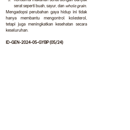
serat seperti buah, sayur, dan 
whole grain.
Mengadopsi perubahan gaya hidup ini tidak 
hanya membantu mengontrol kolesterol, 
tetapi juga meningkatkan kesehatan secara 
keseluruhan.
ID-GEN-2024-05-GYBP (05/24)  
Referensi
Siloam Hospital - Hiperkolesterolemia - 
Penyebab, Gejala, dan Pengobatannya
 - 
terakhir diakses 6 May 2024
WebMD - Diseases Linked to High 
Cholesterol
 - terakhir diakses 30 April 
2024
Alo Dokter - Stroke
 - terakhir diakses 20 
May 2024
Docdoc - Apa itu Penyakit Vaskular 
Perifer: Gejala, Penyebab, Diagnosis, dan 
Cara Mengobati
 - terakhir diakses 20 