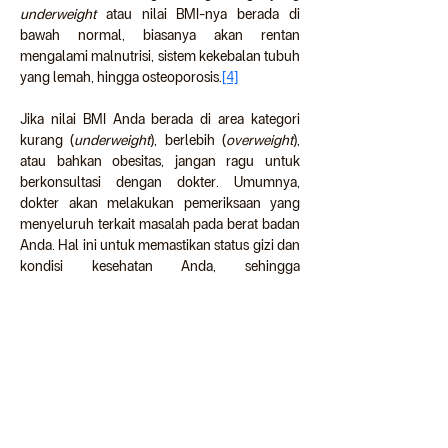
underweight
 atau nilai BMI-nya berada di 
bawah normal, biasanya akan rentan 
mengalami malnutrisi, sistem kekebalan tubuh 
yang lemah, hingga osteoporosis.
[4]
Jika nilai BMI Anda berada di area kategori 
kurang (
underweight
), berlebih (
overweight
), 
atau bahkan obesitas, jangan ragu untuk 
berkonsultasi dengan dokter. Umumnya, 
dokter akan melakukan pemeriksaan yang 
menyeluruh terkait masalah pada berat badan 
Anda. Hal ini untuk memastikan status gizi dan 
kondisi kesehatan Anda, sehingga 
penanganannya akan lebih mudah, tepat, dan 
cepat.
ID-GEN-2025-06-BKQM (06/25)
Referensi