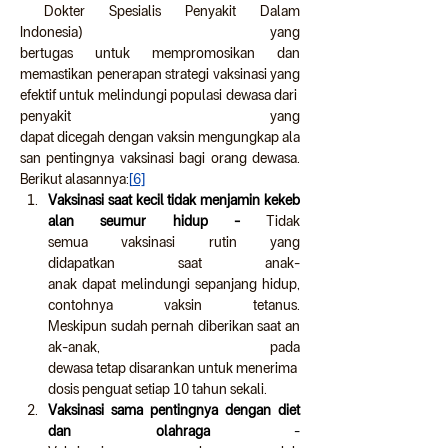
 Dokter Spesialis Penyakit Dalam 
Indonesia) yang 
bertugas untuk mempromosikan dan 
memastikan penerapan strategi vaksinasi yang 
efektif untuk melindungi populasi dewasa dari 
penyakit yang 
dapat dicegah dengan vaksin mengungkap ala
san pentingnya vaksinasi bagi orang dewasa. 
Berikut alasannya:
[
6]
Vaksinasi saat kecil tidak menjamin kekeb
alan seumur hidup - 
Tidak 
semua vaksinasi rutin yang 
didapatkan saat anak-
anak dapat melindungi sepanjang hidup, 
contohnya vaksin tetanus. 
Meskipun sudah pernah diberikan saat an
ak-anak, pada 
dewasa tetap disarankan untuk menerima 
dosis penguat setiap 10 tahun sekali.
Vaksinasi sama pentingnya dengan diet 
dan olahraga
 - 