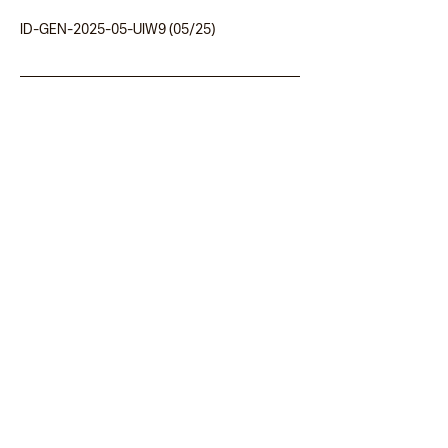
ID-GEN-2025-05-UIW9 (05/25)
Referensi
[1]
 National Library of Medicines, 
Fear 
of Injections and Needle Phobia 
Among Children and Adolescents: An 
Overview of Psychological, Behavioral, 
and Contextual Factors
, terakhir 
diakses pada 5 Mei 2025
[2]
 NHS, 
Top tips for supporting 
children and young people during 
vaccination
, terakhir diakses pada 5 
Mei 2025
[3]
 Sanofi Pasteur, Panduan Orangtua 
Mengenai Vaksinasi Bayi, terakhir 
diakses 5 Mei 2025