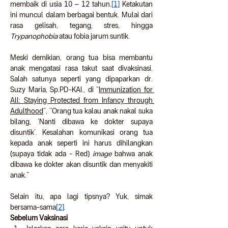
membaik di usia 10 – 12 tahun.
[1]
 Ketakutan 
ini muncul dalam berbagai bentuk. Mulai dari 
rasa gelisah, tegang, stres, hingga 
Trypanophobia
 atau fobia jarum suntik.
Meski demikian, orang tua bisa membantu 
anak mengatasi rasa takut saat divaksinasi. 
Salah satunya seperti yang dipaparkan dr. 
Suzy Maria, Sp.PD-KAI., di “
Immunization for 
All: Staying Protected from Infancy through 
Adulthood
”, “Orang tua kalau anak nakal suka 
bilang, ‘Nanti dibawa ke dokter supaya 
disuntik’. Kesalahan komunikasi orang tua 
kepada anak seperti ini harus dihilangkan 
(supaya tidak ada - Red) 
image
 bahwa anak 
dibawa ke dokter akan disuntik dan menyakiti 
anak.”
Selain itu, apa lagi tipsnya? Yuk, simak 
bersama-sama
[2]
.
Sebelum Vaksinasi