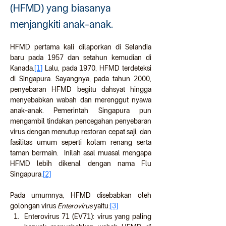
(HFMD) yang biasanya
menjangkiti anak-anak.
HFMD pertama kali dilaporkan di Selandia 
baru pada 1957 dan setahun kemudian di 
Kanada.
[1]
 Lalu, pada 1970, HFMD terdeteksi 
di Singapura. Sayangnya, pada tahun 2000, 
penyebaran HFMD begitu dahsyat hingga 
menyebabkan wabah dan merenggut nyawa 
anak-anak. Pemerintah Singapura pun 
mengambil tindakan pencegahan penyebaran 
virus dengan menutup restoran cepat saji, dan 
fasilitas umum seperti kolam renang serta 
taman bermain.  Inilah asal muasal mengapa 
HFMD lebih dikenal dengan nama Flu 
Singapura.
[2]
Pada umumnya, HFMD disebabkan oleh 
golongan virus 
Enterovirus
 yaitu:
[3]
Enterovirus 71 (EV71): virus yang paling 