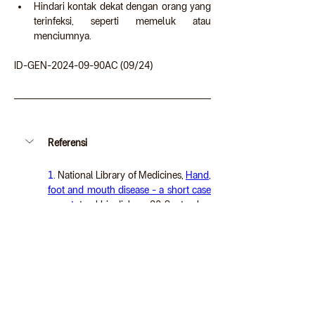
Hindari kontak dekat dengan orang yang 
terinfeksi, seperti memeluk atau 
menciumnya.
ID-GEN-2024-09-90AC (09/24)
Referensi
1.
 National Library of Medicines, 
Hand, 
foot and mouth disease - a short case 
report
, terakhir diakses 20 September 
2024
2.
 Jurnal Kedokteran Diponegoro, 
Hand, Foot, and Mouth Disease: A 
Review
, terakhir diakses 20 September 
2024
3.
 CDC, 
HFMD: Causes and How It 
Spreads
, terakhir diakses 20 