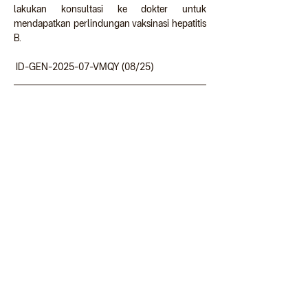
lakukan konsultasi ke dokter untuk 
mendapatkan perlindungan vaksinasi hepatitis 
B.
 ID-GEN-2025-07-VMQY (08/25)
Referensi
[1]
 CDC, 
ACIP Evidence to 
Recommendations for a Universal 
Hepatitis B (HepB) Vaccination 
Strategy in Adults
, terakhir diakses 
pada 20 Juli 2025
[2]
 CDC, 
ACIP Evidence to 
Recommendations for a Universal 
Hepatitis B (HepB) Vaccination 
Strategy in Adults
, terakhir diakses 
pada 20 Juli 2025
[3]
 CDN, Petunjuk Teknis Pemberian 
Imunisasi Hepatitis B untuk Tenaga 