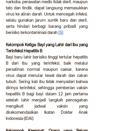
narkoba, perawatan medis tidak steril, maupun 
tato dan tindik, dapat langsung memasukkan 
virus ke aliran darah. Untuk mencegah infeksi, 
selalu gunakan jarum suntik baru dan steril, 
serta hindari berbagi barang pribadi yang 
berisiko terkontaminasi darah.
[5]
Kelompok Ketiga: Bayi yang Lahir dari Ibu yang 
Terinfeksi Hepatitis B
Bayi baru lahir berisiko tinggi tertular hepatitis 
B dari ibu yang terinfeksi, baik melalui 
persalinan normal maupun caesar, karena 
virus dapat menular lewat darah dan cairan 
tubuh. Sering kali ibu tidak menyadari bahwa 
dirinya terinfeksi, sehingga pemberian vaksin 
hepatitis B bagi bayi dalam 12 jam pertama 
setelah lahir menjadi langkah pencegahan 
mengikuti jadwal vaksin yang 
direkomendasikan Ikatan Dokter Anak 
Indonesia (IDAI).
Kelompok Keempat: Orang yang Belum 