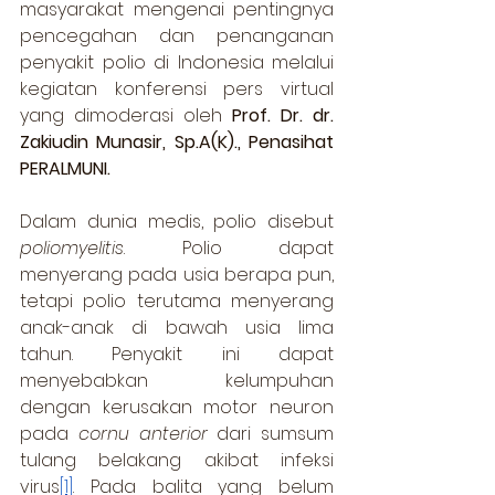
masyarakat mengenai pentingnya 
pencegahan dan penanganan 
penyakit polio di Indonesia melalui 
kegiatan konferensi pers virtual 
yang dimoderasi oleh 
Prof. Dr. dr. 
Zakiudin Munasir, Sp.A(K)., Penasihat 
PERALMUNI.  
Dalam dunia medis, polio disebut 
poliomyelitis
. Polio dapat 
menyerang pada usia berapa pun, 
tetapi polio terutama menyerang 
anak-anak di bawah usia lima 
tahun. Penyakit ini dapat 
menyebabkan kelumpuhan 
dengan kerusakan motor neuron 
pada 
cornu anterior
 dari sumsum 
tulang belakang akibat infeksi 
virus
[1]
. Pada balita yang belum 