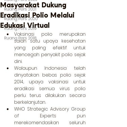
Masyarakat Dukung
Ruang Pers 2021
Eradikasi Polio Melalui
Ruang Pers 2020
Edukasi Virtual
Ruang Pers 2019
Vaksinasi polio merupakan 
Ruang Pers 2018
salah satu upaya kesehatan 
yang paling efektif untuk 
mencegah penyakit polio sejak 
dini. 
Walaupun Indonesia telah 
dinyatakan bebas polio sejak 
2014, upaya vaksinasi untuk 
eradikasi semua virus polio 
perlu terus dilakukan secara 
berkelanjutan. 
WHO Strategic Advisory Group 
of Experts pun 
merekomendasikan seluruh 