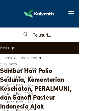
Postingan
Semua Siaran Pers
24 Okt 2020
Semua Siaran Pers
Sambut Hari Polio
Ruang Pers 2026
Sedunia, Kementerian
Ruang Pers 2025
Kesehatan, PERALMUNI,
Ruang Pers 2024
dan Sanofi Pasteur
Ruang Pers 2023
Indonesia Ajak
Ruang Pers 2022