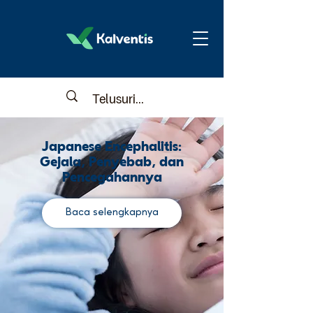
Japanese Encephalitis:
Gejala, Penyebab, dan
Pencegahannya
Baca selengkapnya