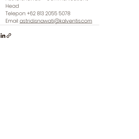
Head 
Telepon: +62 813 2055 5078 
Email: 
astrid.isnawati@kalventis.com
Lihat Semua
Postingan Terakhir