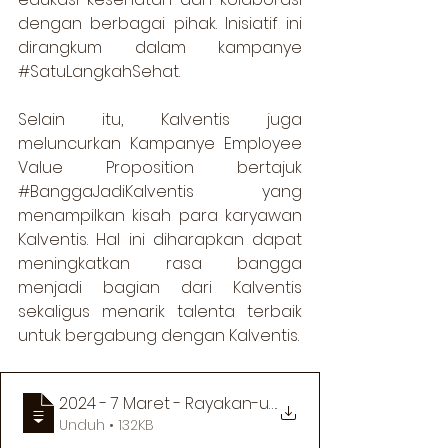
dengan berbagai pihak. Inisiatif ini 
dirangkum dalam kampanye 
#SatuLangkahSehat
.  
Selain itu, Kalventis juga 
meluncurkan Kampanye Employee 
Value Proposition bertajuk 
#BanggaJadiKalventis
 yang 
menampilkan kisah para karyawan 
Kalventis. Hal ini diharapkan dapat 
meningkatkan rasa bangga 
menjadi bagian dari Kalventis 
sekaligus menarik talenta terbaik 
untuk bergabung dengan Kalventis.
2024 - 7 Maret - Rayakan-ulang-tahun-pertama-
.
Unduh • 132KB