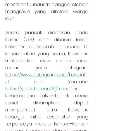
membantu industri pangan olahan 
mangrove yang dikelola warga 
lokal.
Acara puncak diadakan pada 
Kamis (7/3) dan dihadiri Insan 
Kalventis di seluruh Indonesia. Di 
kesempatan yang sama, Kalventis 
meluncurkan akun media sosial 
resmi yaitu Instagram 
https://www.instagram.com/kalventi
s/
 dan YouTube 
https://youtube.com/@kalventis
. 
Keberadaan Kalventis di media 
sosial diharapkan dapat 
memperkuat citra Kalventis 
sebagai mitra kesehatan yang 
terpercaya melalui konten-konten 
edukasi kesehatan dan kolaborasi 