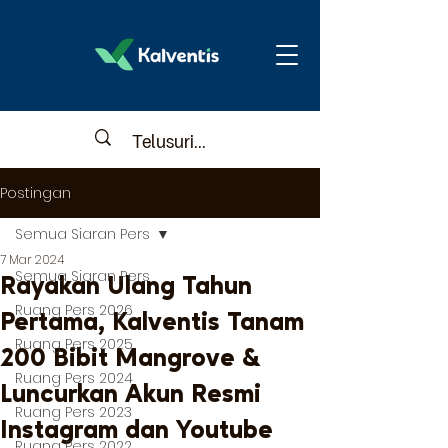
Postingan
Semua Siaran Pers
7 Mar 2024
Semua Siaran Pers
Rayakan Ulang Tahun
Ruang Pers 2026
Pertama, Kalventis Tanam
Ruang Pers 2025
200 Bibit Mangrove &
Ruang Pers 2024
Luncurkan Akun Resmi
Ruang Pers 2023
Instagram dan Youtube
Ruang Pers 2022